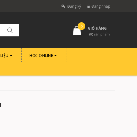
Đăng ký
Đăng nhập
0
GIỎ HÀNG
(
0
) sản phẩm
 LIỆU
HỌC ONLINE
u