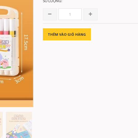
SỐ LƯỢNG:
THÊM VÀO GIỎ HÀNG