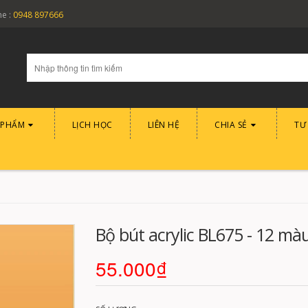
ne :
0948 897666
 PHẨM
LỊCH HỌC
LIÊN HỆ
CHIA SẺ
TƯ
Bộ bút acrylic BL675 - 12 mà
55.000₫