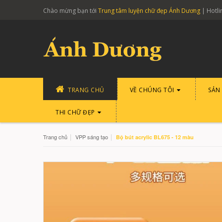
Chào mừng bạn tới
Trung tâm luyện chữ đẹp Ánh Dương
| Hotli
TRANG CHỦ
VỀ CHÚNG TÔI
SẢN
THI CHỮ ĐẸP
|
|
Trang chủ
VPP sáng tạo
Bộ bút acrylic BL675 - 12 màu