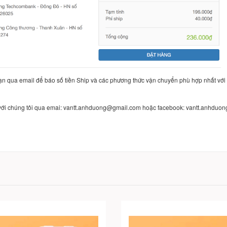
ạn qua email để báo số tiền Ship và các phương thức vận chuyển phù hợp nhất với
p với chúng tôi qua emai: vantt.anhduong@gmail.com hoặc facebook: vantt.anhduon