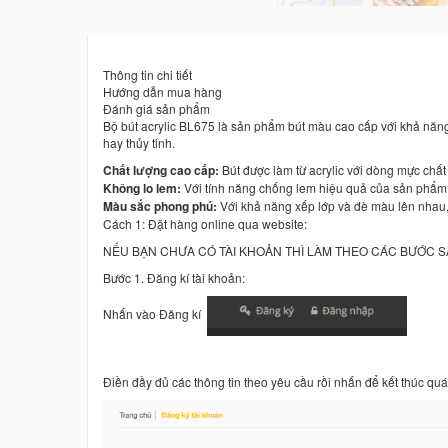
Thông tin chi tiết
Hướng dẫn mua hàng
Đánh giá sản phẩm
Bộ bút acrylic BL675 là sản phẩm bút màu cao cấp với khả năng 
hay thủy tinh.
Chất lượng cao cấp:
Bút được làm từ acrylic với dòng mực chất
Không lo lem:
Với tính năng chống lem hiệu quả của sản phẩm n
Màu sắc phong phú:
Với khả năng xếp lớp và đè màu lên nhau
Cách 1: Đặt hàng online qua website:
NẾU BẠN CHƯA CÓ TÀI KHOẢN THÌ LÀM THEO CÁC BƯỚC 
Bước 1. Đăng kí tài khoản:
Nhấn vào Đăng kí
Điền đầy đủ các thông tin theo yêu cầu rồi nhấn để kết thúc quá 