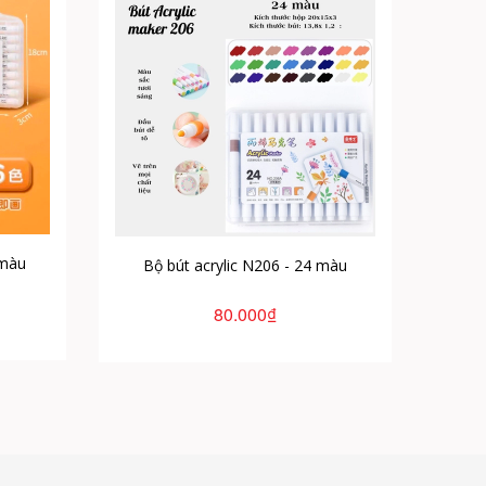
 màu
Bộ bút acrylic N206 - 24 màu
Bộ
80.000₫