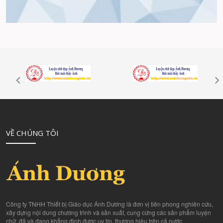
VỀ CHÚNG TÔI
Công ty TNHH Thiết bị Giáo dục Ánh Dương là đơn vị tiên phong nghiên cứu,
xây dựng nội dung chương trình và sản xuất, cung cứng các sản phẩm luyện
chữ, đã và đang khẳng định được uy tín, thương hiệu trên cả nước.