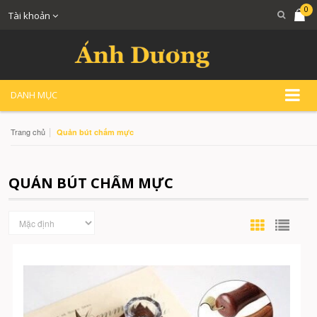
0
Tài khoản
DANH MỤC
|
Trang chủ
Quản bút chấm mực
QUẢN BÚT CHẤM MỰC