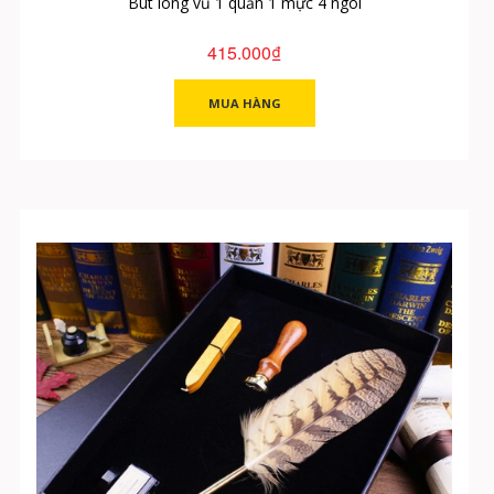
Bút lông vũ 1 quản 1 mực 4 ngòi
415.000₫
MUA HÀNG