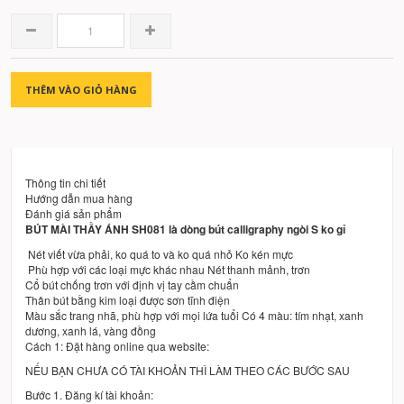
THÊM VÀO GIỎ HÀNG
Thông tin chi tiết
Hướng dẫn mua hàng
Đánh giá sản phẩm
BÚT MÀI THẦY ÁNH SH081 là dòng bút calligraphy ngòi S ko gỉ
Nét viết vừa phải, ko quá to và ko quá nhỏ Ko kén mực
Phù hợp với các loại mực khác nhau Nét thanh mảnh, trơn
Cổ bút chống trơn với định vị tay cầm chuẩn
Thân bút bằng kim loại được sơn tĩnh điện
Màu sắc trang nhã, phù hợp với mọi lứa tuổi Có 4 màu: tím nhạt, xanh
dương, xanh lá, vàng đồng
Cách 1: Đặt hàng online qua website:
NẾU BẠN CHƯA CÓ TÀI KHOẢN THÌ LÀM THEO CÁC BƯỚC SAU
Bước 1. Đăng kí tài khoản: