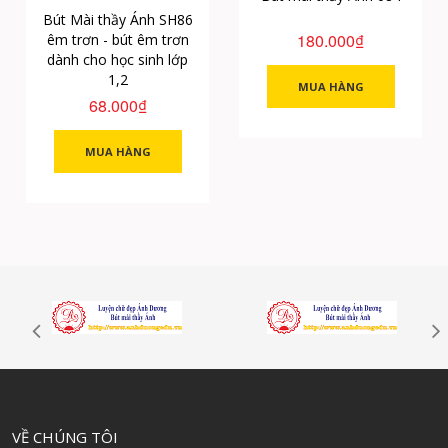
Bút Mài thầy Ánh SH86
180.000₫
êm trơn - bút êm trơn
dành cho học sinh lớp
1,2
MUA HÀNG
68.000₫
MUA HÀNG
VỀ CHÚNG TÔI