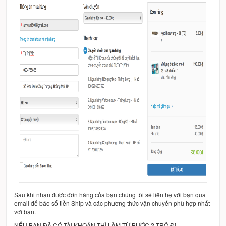
Sau khi nhận được đơn hàng của bạn chúng tôi sẽ liên hệ với bạn qua
email để báo số tiền Ship và các phương thức vận chuyển phù hợp nhất
với bạn.
NẾU BẠN ĐÃ CÓ TÀI KHOẢN THÌ LÀM TỪ BƯỚC 2 TRỞ Đi