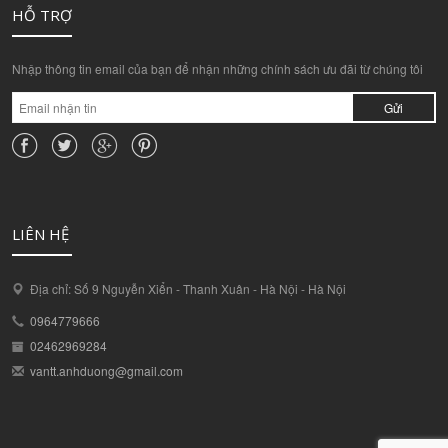
HỖ TRỢ
Nhập thông tin email của bạn để nhận những chính sách ưu đãi từ chúng tôi
Gửi
LIÊN HỆ
Địa chỉ: Số 9 Nguyễn Xiển - Thanh Xuân - Hà Nội - Hà Nội
0964779666
02462969284
vantt.anhduong@gmail.com