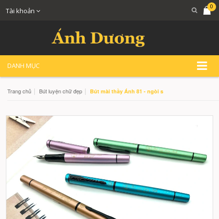
0
Tài khoản
DANH MỤC
|
|
Trang chủ
Bút luyện chữ đẹp
Bút mài thầy Ánh 81 - ngòi s