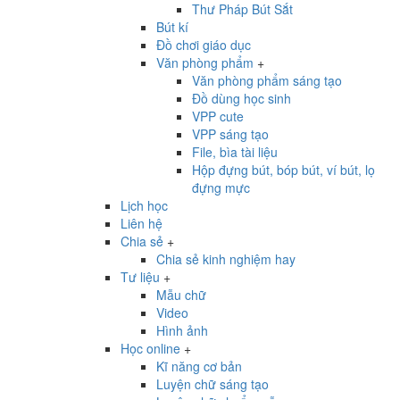
Thư Pháp Bút Sắt
Bút kí
Đồ chơi giáo dục
Văn phòng phẩm
+
Văn phòng phẩm sáng tạo
Đồ dùng học sinh
VPP cute
VPP sáng tạo
File, bìa tài liệu
Hộp đựng bút, bóp bút, ví bút, lọ
đựng mực
Lịch học
Liên hệ
Chia sẻ
+
Chia sẻ kinh nghiệm hay
Tư liệu
+
Mẫu chữ
Video
Hình ảnh
Học online
+
Kĩ năng cơ bản
Luyện chữ sáng tạo