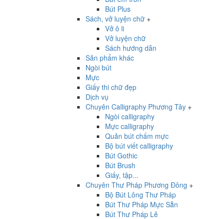
Bút Plus
Sách, vở luyện chữ
+
Vở ô li
Vở luyện chữ
Sách hướng dẫn
Sản phẩm khác
Ngòi bút
Mực
Giấy thi chữ đẹp
Dịch vụ
Chuyên Calligraphy Phương Tây
+
Ngòi calligraphy
Mực calligraphy
Quản bút chấm mực
Bộ bút viết calligraphy
Bút Gothic
Bút Brush
Giấy, tập...
Chuyên Thư Pháp Phương Đông
+
Bộ Bút Lông Thư Pháp
Bút Thư Pháp Mực Sẵn
Bút Thư Pháp Lẻ