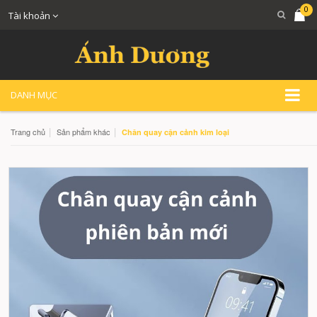
0
Tài khoản
DANH MỤC
|
|
Trang chủ
Sản phẩm khác
Chân quay cận cảnh kim loại