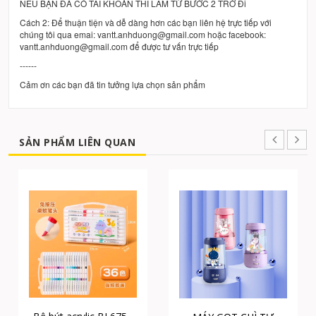
NẾU BẠN ĐÃ CÓ TÀI KHOẢN THÌ LÀM TỪ BƯỚC 2 TRỞ Đi
Cách 2: Để thuận tiện và dễ dàng hơn các bạn liên hệ trực tiếp với
chúng tôi qua emai: vantt.anhduong@gmail.com hoặc facebook:
vantt.anhduong@gmail.com để được tư vấn trực tiếp
------
Cảm ơn các bạn đã tin tưởng lựa chọn sản phẩm
SẢN PHẨM LIÊN QUAN