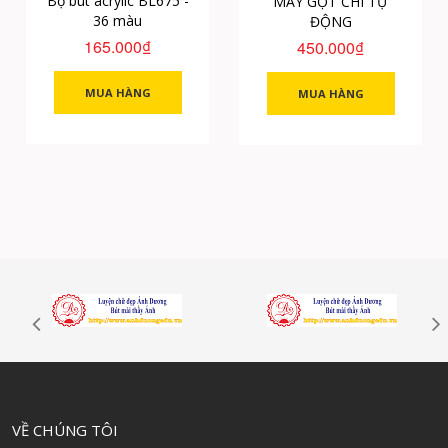
Bộ bút acrylic BL675 -
MÁY GỌT CHÌ TỰ
36 màu
ĐỘNG
165.000₫
450.000₫
MUA HÀNG
MUA HÀNG
VỀ CHÚNG TÔI