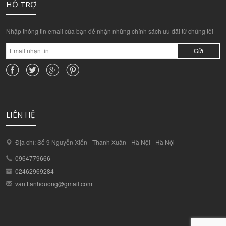
HỖ TRỢ
Nhập thông tin email của bạn để nhận những chính sách ưu đãi từ chúng tôi
Gửi
LIÊN HỆ
Địa chỉ: Số 9 Nguyễn Xiển - Thanh Xuân - Hà Nội - Hà Nội
0964779666
02462969284
vantt.anhduong@gmail.com