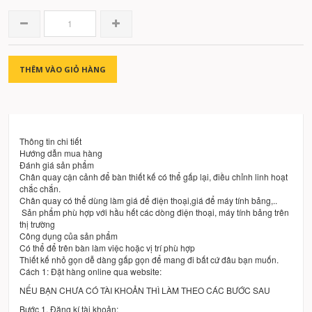
THÊM VÀO GIỎ HÀNG
Thông tin chi tiết
Hướng dẫn mua hàng
Đánh giá sản phẩm
Chân quay cận cảnh để bàn thiết kế có thể gấp lại, điều chỉnh linh hoạt
chắc chắn.
Chân quay có thể dùng làm giá để điện thoại,giá để máy tính bảng,..
Sản phẩm phù hợp với hầu hết các dòng điện thoại, máy tính bảng trên
thị trường
Công dụng của sản phẩm
Có thể để trên bàn làm việc hoặc vị trí phù hợp
Thiết kế nhỏ gọn dễ dàng gấp gọn để mang đi bất cứ đâu bạn muốn.
Cách 1: Đặt hàng online qua website:
NẾU BẠN CHƯA CÓ TÀI KHOẢN THÌ LÀM THEO CÁC BƯỚC SAU
Bước 1. Đăng kí tài khoản: