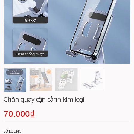
Chân quay cận cảnh kim loại
Di chuột vào ảnh để xem chi tiết
70.000₫
SỐ LƯỢNG: