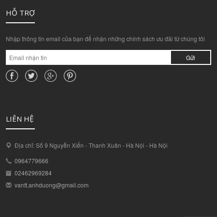
HỖ TRỢ
Nhập thông tin email của bạn để nhận những chính sách ưu đãi từ chúng tôi
Gửi
LIÊN HỆ
Địa chỉ: Số 9 Nguyễn Xiển - Thanh Xuân - Hà Nội - Hà Nội
0964779666
02462969284
vantt.anhduong@gmail.com