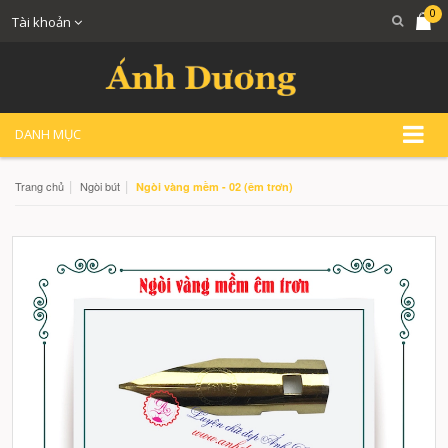
0
Tài khoản
DANH MỤC
|
|
Trang chủ
Ngòi bút
Ngòi vàng mềm - 02 (êm trơn)