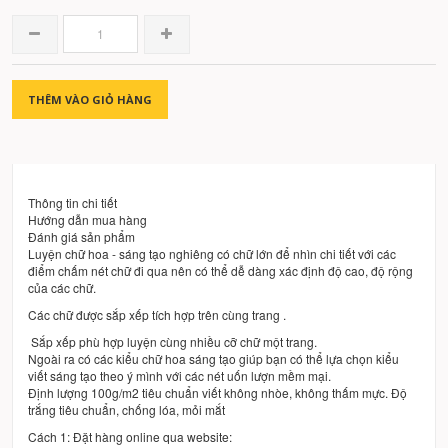
THÊM VÀO GIỎ HÀNG
Thông tin chi tiết
Hướng dẫn mua hàng
Đánh giá sản phẩm
Luyện chữ hoa - sáng tạo nghiêng có chữ lớn để nhìn chi tiết với các
điểm chấm nét chữ đi qua nên có thể dễ dàng xác định độ cao, độ rộng
của các chữ.
Các chữ được sắp xếp tích hợp trên cùng trang .
Sắp xếp phù hợp luyện cùng nhiều cỡ chữ một trang.
Ngoài ra có các kiểu chữ hoa sáng tạo giúp bạn có thể lựa chọn kiểu
viết sáng tạo theo ý mình với các nét uốn lượn mềm mại.
Định lượng 100g/m2 tiêu chuẩn viết không nhòe, không thấm mực. Độ
trắng tiêu chuẩn, chống lóa, mỏi mắt
Cách 1: Đặt hàng online qua website: