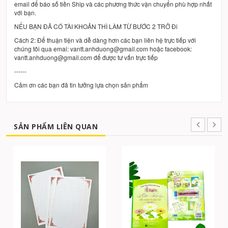
email để báo số tiền Ship và các phương thức vận chuyển phù hợp nhất
với bạn.
NẾU BẠN ĐÃ CÓ TÀI KHOẢN THÌ LÀM TỪ BƯỚC 2 TRỞ Đi
Cách 2: Để thuận tiện và dễ dàng hơn các bạn liên hệ trực tiếp với
chúng tôi qua emai: vantt.anhduong@gmail.com hoặc facebook:
vantt.anhduong@gmail.com để được tư vấn trực tiếp
------
Cảm ơn các bạn đã tin tưởng lựa chọn sản phẩm
SẢN PHẨM LIÊN QUAN