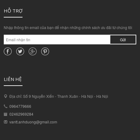
HỖ TRỢ
Nhập thông tin email của bạn để nhận những chính sách ưu đãi từ chúng tôi
Gửi
LIÊN HỆ
Địa chỉ: Số 9 Nguyễn Xiển - Thanh Xuân - Hà Nội - Hà Nội
0964779666
02462969284
vantt.anhduong@gmail.com