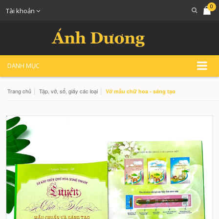
0
Tài khoản
DANH MỤC
|
|
Trang chủ
Tập, vở, sổ, giấy các loại
Vở mẫu chữ hoa - sáng tạo