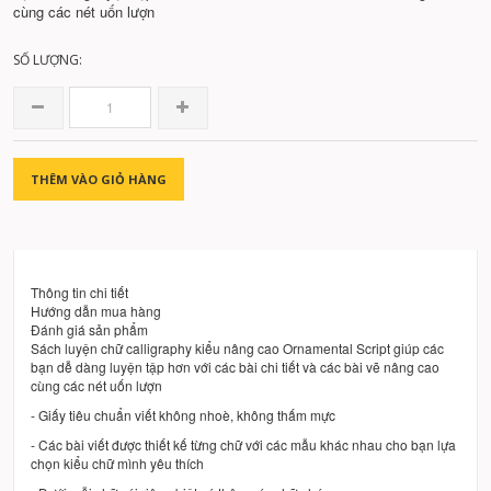
cùng các nét uốn lượn
SỐ LƯỢNG:
THÊM VÀO GIỎ HÀNG
Thông tin chi tiết
Hướng dẫn mua hàng
Đánh giá sản phẩm
Sách luyện chữ calligraphy kiểu nâng cao Ornamental Script giúp các
bạn dễ dàng luyện tập hơn với các bài chi tiết và các bài vẽ nâng cao
cùng các nét uốn lượn
- Giấy tiêu chuẩn viết không nhoè, không thấm mực
- Các bài viết được thiết kế từng chữ với các mẫu khác nhau cho bạn lựa
chọn kiểu chữ mình yêu thích