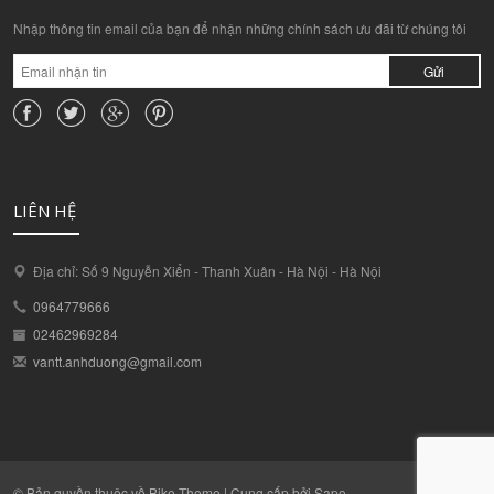
Nhập thông tin email của bạn để nhận những chính sách ưu đãi từ chúng tôi
Gửi
LIÊN HỆ
Địa chỉ: Số 9 Nguyễn Xiển - Thanh Xuân - Hà Nội - Hà Nội
0964779666
02462969284
vantt.anhduong@gmail.com
© Bản quyền thuộc về Bike Theme | Cung cấp bởi Sapo