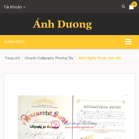
0
Tài khoản
DANH MỤC
|
|
Trang chủ
Chuyên Calligraphy Phương Tây
Sách Nghệ Thuật chữ viết