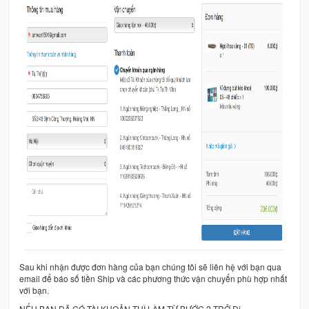
Sau khi nhận được đơn hàng của bạn chúng tôi sẽ liên hệ với bạn qua
email để báo số tiền Ship và các phương thức vận chuyển phù hợp nhất
với bạn.
NẾU BẠN ĐÃ CÓ TÀI KHOẢN THÌ LÀM TỪ BƯỚC 2 TRỞ Đi