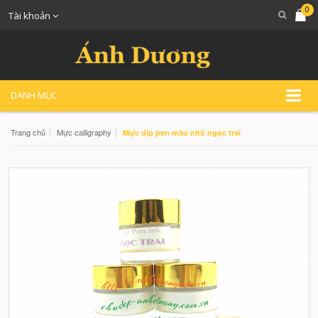
0
Tài khoản
DANH MỤC
|
|
Trang chủ
Mực calligraphy
Mực dip pen màu nhũ ngọc trai