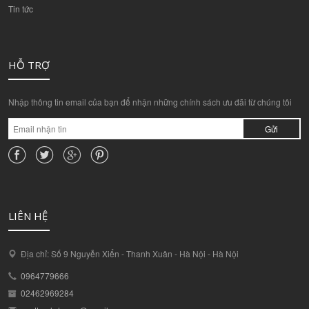
Tin tức
HỖ TRỢ
Nhập thông tin email của bạn để nhận những chính sách ưu đãi từ chúng tôi
Gửi
LIÊN HỆ
Địa chỉ: Số 9 Nguyễn Xiển - Thanh Xuân - Hà Nội - Hà Nội
0964779666
02462969284