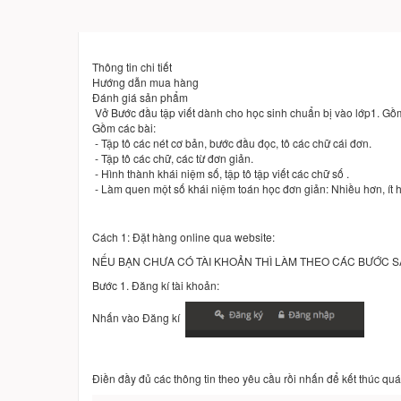
Thông tin chi tiết
Hướng dẫn mua hàng
Đánh giá sản phẩm
Vở Bước đầu tập viết dành cho học sinh chuẩn bị vào lớp1. Gồ
Gồm các bài:
- Tập tô các nét cơ bản, bước đầu đọc, tô các chữ cái đơn.
- Tập tô các chữ, các từ đơn giản.
- Hình thành khái niệm số, tập tô tập viết các chữ số .
- Làm quen một số khái niệm toán học đơn giản: Nhiều hơn, ít hơ
Cách 1: Đặt hàng online qua website:
NẾU BẠN CHƯA CÓ TÀI KHOẢN THÌ LÀM THEO CÁC BƯỚC 
Bước 1. Đăng kí tài khoản:
Nhấn vào Đăng kí
Điền đầy đủ các thông tin theo yêu cầu rồi nhấn để kết thúc quá 