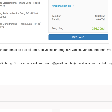
ạn qua email để báo số tiền Ship và các phương thức vận chuyển phù hợp nhất với
p với chúng tôi qua emai: vantt.anhduong@gmail.com hoặc facebook: vantt.anhduon