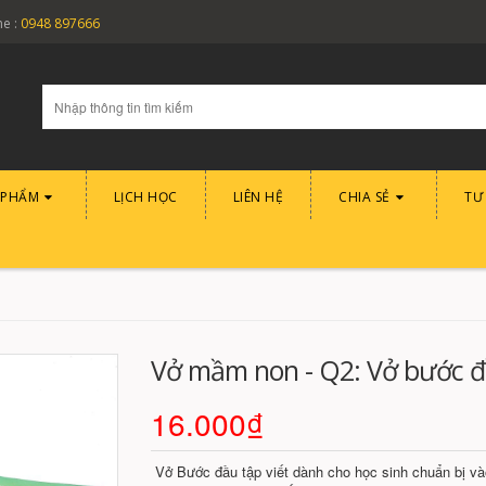
ne :
0948 897666
 PHẨM
LỊCH HỌC
LIÊN HỆ
CHIA SẺ
TƯ
Vở mầm non - Q2: Vở bước đầ
16.000₫
Vở Bước đầu tập viết dành cho học sinh chuẩn bị vào