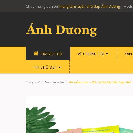
Chào mừng bạn tới
Trung tâm luyện chữ đẹp Ánh Dương
| Hotli
TRANG CHỦ
VỀ CHÚNG TÔI
SẢN
THI CHỮ ĐẸP
|
|
Trang chủ
Vở luyện chữ
Vở mầm non - Q2: Vở bước đầu tập viết