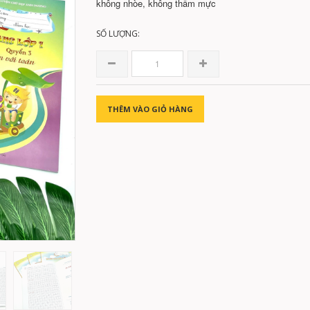
không nhòe, không thấm mực
SỐ LƯỢNG:
THÊM VÀO GIỎ HÀNG