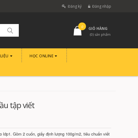
Đăng ký
Đăng nhập
0
GIỎ HÀNG
(
0
) sản phẩm
 LIỆU
HỌC ONLINE
u tập viết
 lớp1. Gồm 2 cuốn, giấy định lượng 100g/m2, tiêu chuẩn viết