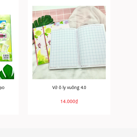
Sổ Nh
tạo
Vở ô ly vuông 4.0
14.000₫