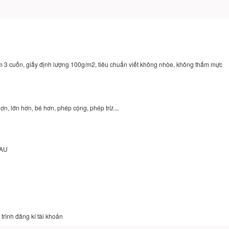
m 3 cuốn, giấy định lượng 100g/m2, tiêu chuẩn viết không nhòe, không thấm mực
n, lớn hơn, bé hơn, phép cộng, phép trừ....
SAU
trình đăng kí tài khoản