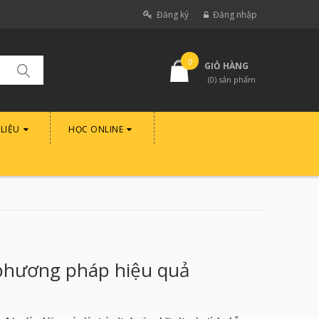
Đăng ký
Đăng nhập
0
GIỎ HÀNG
(
0
) sản phẩm
 LIỆU
HỌC ONLINE
5 phương pháp hiệu quả