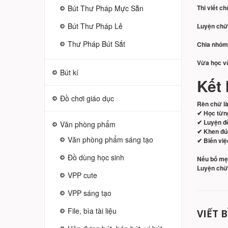
Bút Thư Pháp Mực Sẵn
Thi viết c
Bút Thư Pháp Lẻ
Luyện chữ 
Thư Pháp Bút Sắt
Chia nhóm
Vừa học vừ
Bút kí
Kết 
Đồ chơi giáo dục
Rèn chữ là 
✔ Học từn
✔ Luyện đề
Văn phòng phẩm
✔ Khen đú
Văn phòng phẩm sáng tạo
✔ Biến việ
Đồ dùng học sinh
Nếu bố mẹ 
Luyện chữ 
VPP cute
VPP sáng tạo
File, bìa tài liệu
VIẾT 