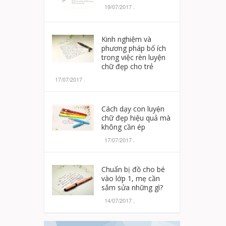
19/07/2017
.
Kinh nghiệm và
phương pháp bổ ích
trong việc rèn luyện
chữ đẹp cho trẻ
17/07/2017
.
Cách dạy con luyện
chữ đẹp hiệu quả mà
không cần ép
17/07/2017
.
Chuẩn bị đồ cho bé
vào lớp 1, mẹ cần
sắm sửa những gì?
14/07/2017
.