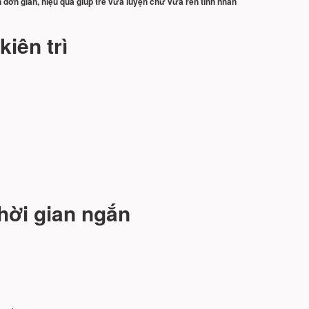
ch đơn giản, hiệu quả giúp trẻ vừa luyện chữ vừa rèn tính nhẫn
kiên trì
hời gian ngắn