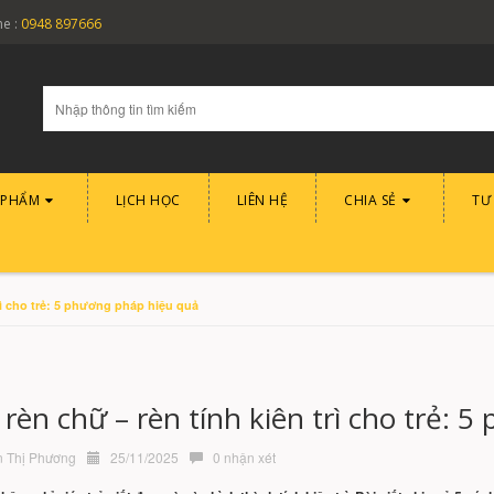
ne :
0948 897666
 PHẨM
LỊCH HỌC
LIÊN HỆ
CHIA SẺ
TƯ
rì cho trẻ: 5 phương pháp hiệu quả
rèn chữ – rèn tính kiên trì cho trẻ: 
Thị Phương
25/11/2025
0 nhận xét