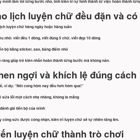
ấy mình làm tốt từng bước nhỏ, tính kiên trì tự hình thành từ việc hoàn thành từn
ạo lịch luyện chữ đều đặn và có
ịch luyện chữ hàng ngày hoặc hàng tuần
êu nhỏ: viết đều 1 dòng, viết đúng 5 chữ, viết đẹp 10 dòng
iến bộ bằng sticker, sao, bảng điểm nhỏ
õ ràng giúp trẻ kiên nhẫn hoàn thành từng bước mà không nản.
hen ngợi và khích lệ đúng cách
ể, ví dụ: “Nét cong hôm nay đều hơn hôm qua!”
rẻ sửa lỗi một cách nhẹ nhàng, không la mắng
 đánh giá tiến bộ của mình
ấy công sức được công nhận, kiên trì luyện chữ sẽ tự nhiên tăng lên.
iến luyện chữ thành trò chơi