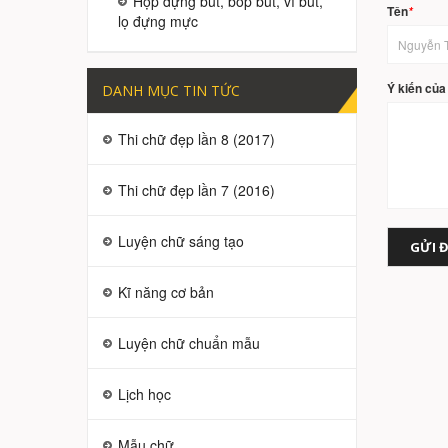
Hộp đựng bút, bóp bút, ví bút,
Tên
*
lọ đựng mực
Ý kiến của
DANH MỤC TIN TỨC
Thi chữ đẹp lần 8 (2017)
Thi chữ đẹp lần 7 (2016)
Luyện chữ sáng tạo
GỬI Đ
Kĩ năng cơ bản
Luyện chữ chuẩn mẫu
Lịch học
Mẫu chữ