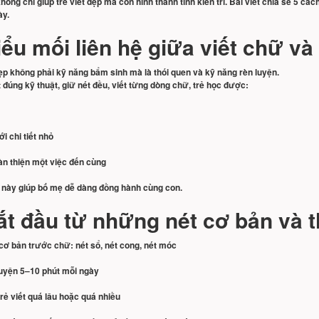
ông chỉ giúp trẻ viết đẹp mà còn hình thành tính kiên trì. Bài viết chia sẻ 5 cá
ày.
iểu mối liên hệ giữa viết chữ và 
ẹp không phải kỹ năng bẩm sinh mà là thói quen và kỹ năng rèn luyện.
t đúng kỹ thuật, giữ nét đều, viết từng dòng chữ, trẻ học được:
i chi tiết nhỏ
oàn thiện một việc đến cùng
này giúp bố mẹ dễ dàng đồng hành cùng con.
ắt đầu từ những nét cơ bản và t
cơ bản trước chữ: nét sổ, nét cong, nét móc
luyện 5–10 phút mỗi ngày
rẻ viết quá lâu hoặc quá nhiều