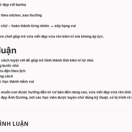
hữ đẹp với ba/mẹ
theo sticker, sao thưởng
 chữ – hoàn thành từng nhóm → xếp hạng vui
a chơi giúp trẻ vừa viết đẹp vừa rèn kiên trì mà không áp lực.
luận
cách tuyệt vời để giúp trẻ hình thành tính kiên trì từ nhỏ.
g bước nhỏ
u đặn theo lịch
ng cách
c học thành niềm vui
muốn con được hướng dẫn từ cơ bản đến nâng cao, vừa viết đẹp vừa rèn tính k
đẹp Ánh Dương, nơi các học viên được luyện chữ đúng kỹ thuật, có lộ trình rõ 
BÌNH LUẬN