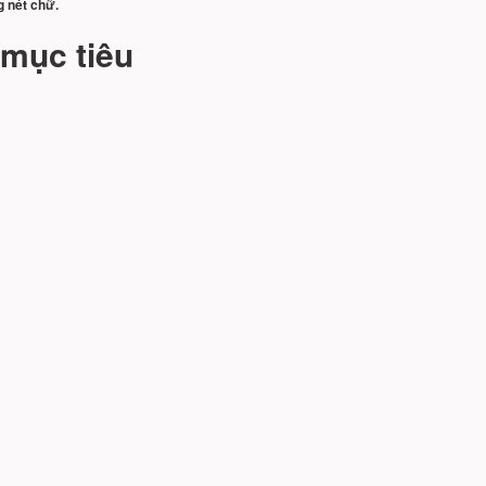
g nét chữ.
 mục tiêu