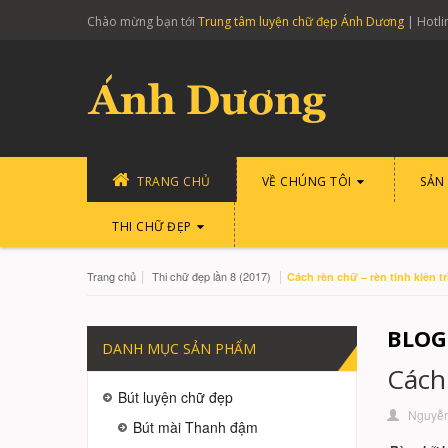
Chào mừng bạn tới
Trung tâm luyện chữ đẹp Ánh Dương
| Hotli
TRANG CHỦ
VỀ CHÚNG TÔI
SẢN
THI CHỮ ĐẸP
|
|
Trang chủ
Thi chữ đẹp lần 8 (2017)
Cách rèn chữ – rèn tính kiên t
BLOG
DANH MỤC SẢN PHẨM
Cách 
Bút luyện chữ đẹp
Nguyễn 
Bút mài Thanh đậm