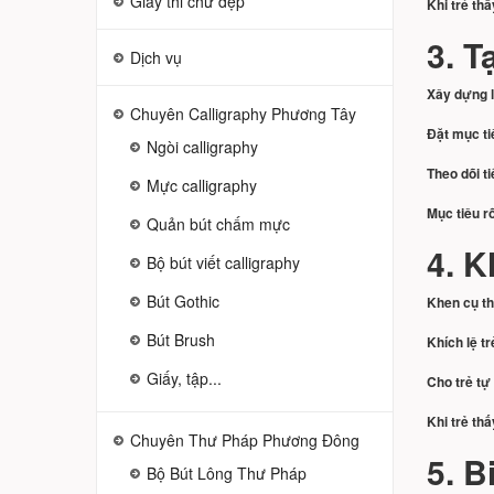
Giấy thi chữ đẹp
Khi trẻ th
3. T
Dịch vụ
Xây dựng l
Chuyên Calligraphy Phương Tây
Đặt mục ti
Ngòi calligraphy
Theo dõi t
Mực calligraphy
Mục tiêu r
Quản bút chấm mực
4. K
Bộ bút viết calligraphy
Bút Gothic
Khen cụ th
Bút Brush
Khích lệ t
Giấy, tập...
Cho trẻ tự
Khi trẻ th
Chuyên Thư Pháp Phương Đông
5. B
Bộ Bút Lông Thư Pháp