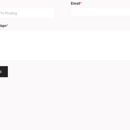
Email
*
 bạn
*
I