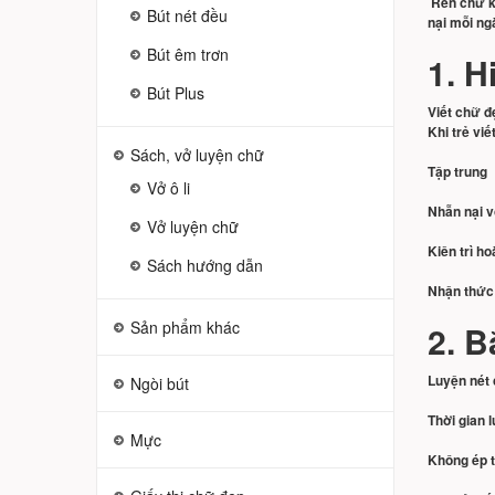
Rèn chữ kh
Bút nét đều
nại mỗi ng
Bút êm trơn
1. H
Bút Plus
Viết chữ đ
Khi trẻ viế
Sách, vở luyện chữ
Tập trung
Vở ô li
Nhẫn nại vớ
Vở luyện chữ
Kiên trì h
Sách hướng dẫn
Nhận thức 
Sản phẩm khác
2. B
Luyện nét 
Ngòi bút
Thời gian 
Mực
Không ép t