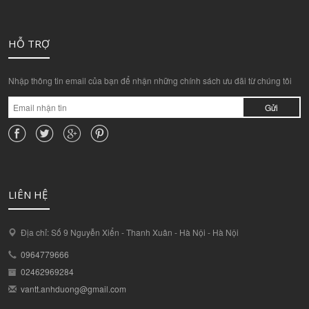
HỖ TRỢ
Nhập thông tin email của bạn để nhận những chính sách ưu đãi từ chúng tôi
Gửi
LIÊN HỆ
Địa chỉ: Số 9 Nguyễn Xiển - Thanh Xuân - Hà Nội - Hà Nội
0964779666
02462969284
vantt.anhduong@gmail.com