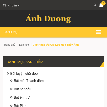
0
Tài khoản
DANH MỤC
|
|
Trang chủ
Lịch học
Cập Nhập Ưu Đãi Lớp Học Thầy Ánh
DANH MỤC SẢN PHẨM
Bút luyện chữ đẹp
Bút mài Thanh đậm
Bút nét đều
Bút êm trơn
Bút Plus