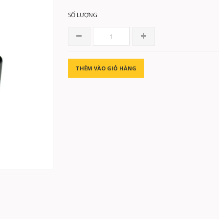
SỐ LƯỢNG:
THÊM VÀO GIỎ HÀNG