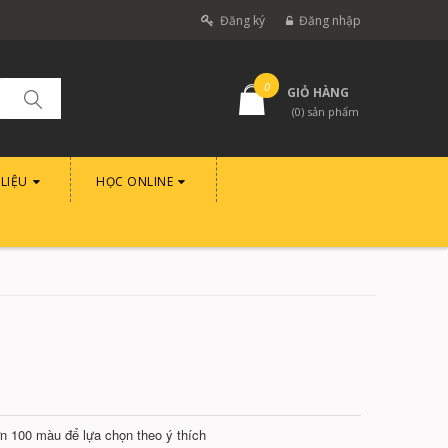
Đăng ký
Đăng nhập
0
GIỎ HÀNG
(
0
) sản phẩm
 LIỆU
HỌC ONLINE
n 100 màu để lựa chọn theo ý thích