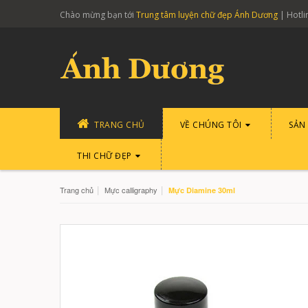
Chào mừng bạn tới
Trung tâm luyện chữ đẹp Ánh Dương
| Hotli
TRANG CHỦ
VỀ CHÚNG TÔI
SẢN
THI CHỮ ĐẸP
|
|
Trang chủ
Mực calligraphy
Mực Diamine 30ml