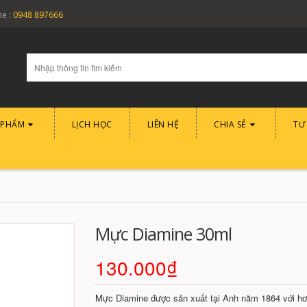
ne :
0948 897666
 PHẨM
LỊCH HỌC
LIÊN HỆ
CHIA SẺ
TƯ
Mực Diamine 30ml
130.000₫
Mực Diamine được sản xuất tại Anh năm 1864 với hơ