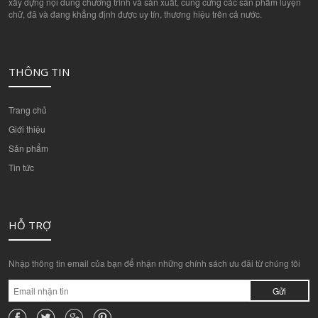
xây dựng nội dung chương trình và sản xuất, cung cứng các sản phẩm luyện
chữ, đã và đang khẳng định được uy tín, thương hiệu trên cả nước.
THÔNG TIN
Trang chủ
Giới thiệu
Sản phẩm
Tin tức
HỖ TRỢ
Nhập thông tin email của bạn để nhận những chính sách ưu đãi từ chúng tôi
Gửi