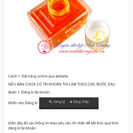
Cách 1: Đặt hàng online qua website:
NẾU BẠN CHƯA CÓ TÀI KHOẢN THÌ LÀM THEO CÁC BƯỚC SAU
Bước 1. Đăng kí tài khoản:
Nhấn vào Đăng kí
Điền đầy đủ các thông tin theo yêu cầu rồi nhấn để kết thúc quá trình
đăng kí tài khoản