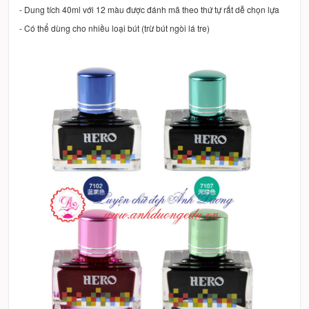
- Dung tích 40ml với 12 màu được đánh mã theo thứ tự rất dễ chọn lựa
- Có thể dùng cho nhiều loại bút (trừ bút ngòi lá tre)