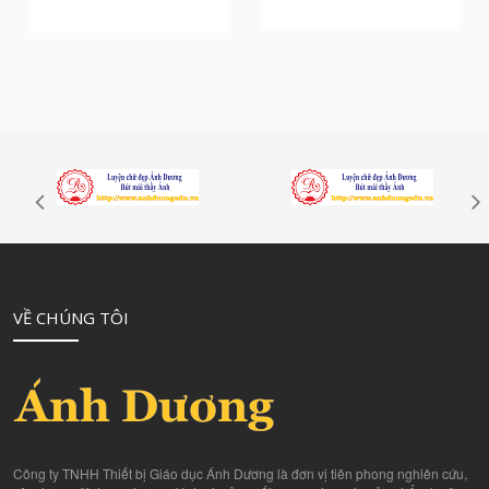
VỀ CHÚNG TÔI
Công ty TNHH Thiết bị Giáo dục Ánh Dương là đơn vị tiên phong nghiên cứu,