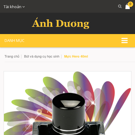
0
Tài khoản
DANH MỤC
|
|
Trang chủ
Bút và dụng cụ học sinh
Mực Hero 40ml