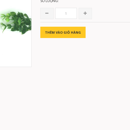
SỐ LƯỢNG:
THÊM VÀO GIỎ HÀNG