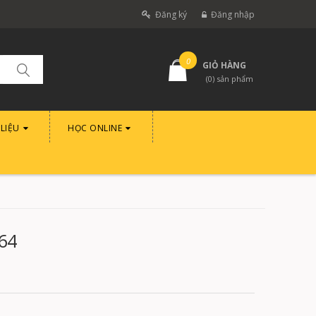
Đăng ký
Đăng nhập
0
GIỎ HÀNG
(
0
) sản phẩm
 LIỆU
HỌC ONLINE
064