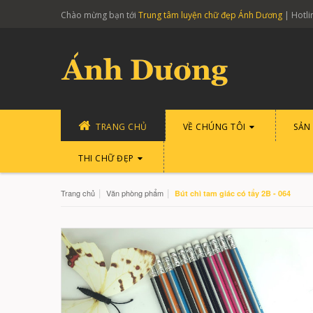
Chào mừng bạn tới
Trung tâm luyện chữ đẹp Ánh Dương
| Hotli
TRANG CHỦ
VỀ CHÚNG TÔI
SẢN
THI CHỮ ĐẸP
|
|
Trang chủ
Văn phòng phẩm
Bút chì tam giác có tẩy 2B - 064