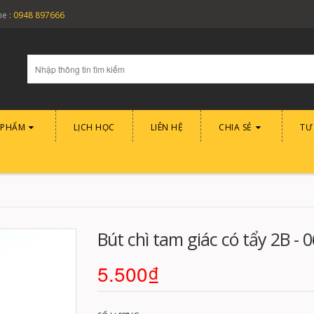
ne :
0948 897666
 PHẨM
LỊCH HỌC
LIÊN HỆ
CHIA SẺ
TƯ
Bút chì tam giác có tẩy 2B - 
5.500₫