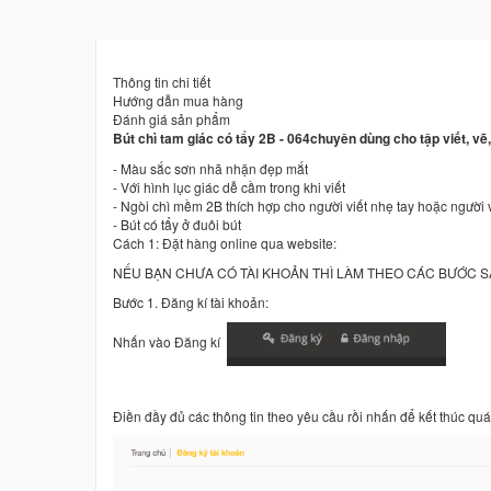
Thông tin chi tiết
Hướng dẫn mua hàng
Đánh giá sản phẩm
Bút chì tam giác có tẩy 2B - 064chuyên dùng cho tập viết, v
- Màu sắc sơn nhã nhặn đẹp mắt
- Với hình lục giác dễ cầm trong khi viết
- Ngòi chì mềm 2B thích hợp cho người viết nhẹ tay hoặc người 
- Bút có tẩy ở đuôi bút
Cách 1: Đặt hàng online qua website:
NẾU BẠN CHƯA CÓ TÀI KHOẢN THÌ LÀM THEO CÁC BƯỚC 
Bước 1. Đăng kí tài khoản:
Nhấn vào Đăng kí
Điền đầy đủ các thông tin theo yêu cầu rồi nhấn để kết thúc quá 