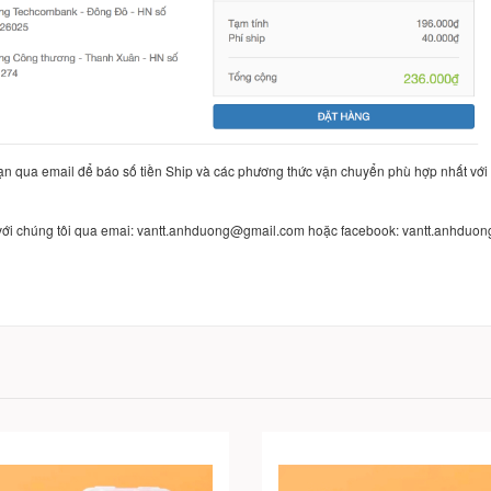
ạn qua email để báo số tiền Ship và các phương thức vận chuyển phù hợp nhất với
p với chúng tôi qua emai: vantt.anhduong@gmail.com hoặc facebook: vantt.anhduon