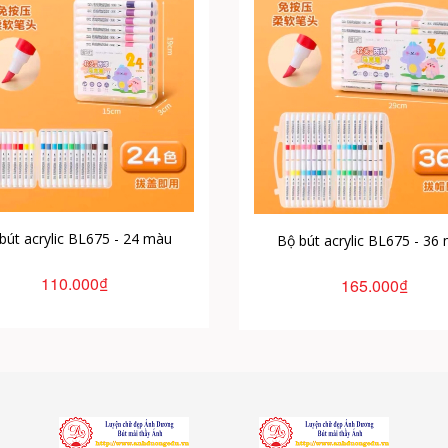
bút acrylic BL675 - 24 màu
Bộ bút acrylic BL675 - 36
110.000₫
165.000₫