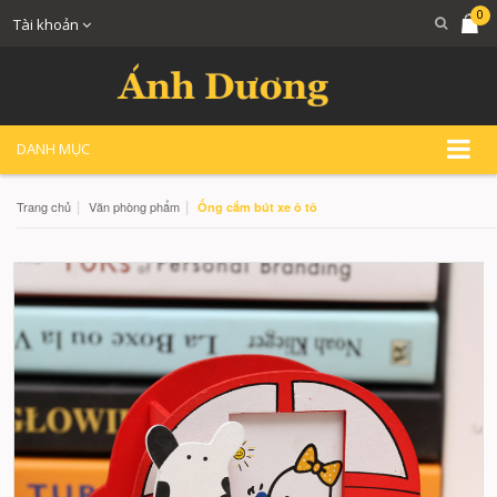
0
Tài khoản
DANH MỤC
|
|
Trang chủ
Văn phòng phẩm
Ống cắm bút xe ô tô