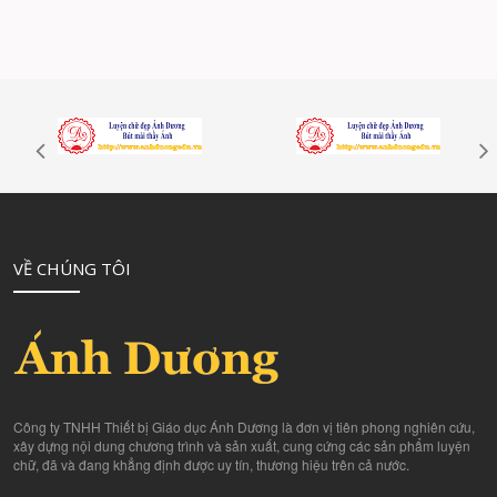
VỀ CHÚNG TÔI
Công ty TNHH Thiết bị Giáo dục Ánh Dương là đơn vị tiên phong nghiên cứu,
xây dựng nội dung chương trình và sản xuất, cung cứng các sản phẩm luyện
chữ, đã và đang khẳng định được uy tín, thương hiệu trên cả nước.