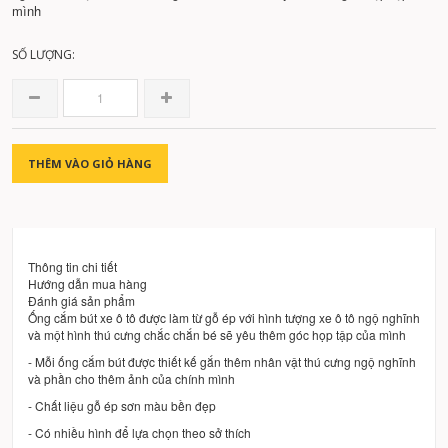
mình
SỐ LƯỢNG:
THÊM VÀO GIỎ HÀNG
Thông tin chi tiết
Hướng dẫn mua hàng
Đánh giá sản phẩm
Ống cắm bút xe ô tô được làm từ gỗ ép với hình tượng xe ô tô ngộ nghĩnh
và một hình thú cưng chắc chắn bé sẽ yêu thêm góc họp tập của mình
- Mỗi ống cắm bút được thiết kế gắn thêm nhân vật thú cưng ngộ nghĩnh
và phần cho thêm ảnh của chính mình
- Chất liệu gỗ ép sơn màu bền đẹp
- Có nhiều hình để lựa chọn theo sở thích