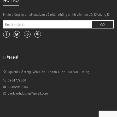
HỖ TRỢ
Nhập thông tin email của bạn để nhận những chính sách ưu đãi từ chúng tôi
Gửi
LIÊN HỆ
Địa chỉ: Số 9 Nguyễn Xiển - Thanh Xuân - Hà Nội - Hà Nội
0964779666
02462969284
vantt.anhduong@gmail.com