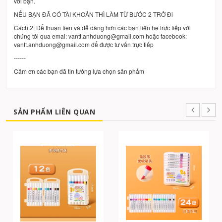
với bạn.
NẾU BẠN ĐÃ CÓ TÀI KHOẢN THÌ LÀM TỪ BƯỚC 2 TRỞ Đi
Cách 2: Để thuận tiện và dễ dàng hơn các bạn liên hệ trực tiếp với
chúng tôi qua emai: vantt.anhduong@gmail.com hoặc facebook:
vantt.anhduong@gmail.com để được tư vấn trực tiếp
------
Cảm ơn các bạn đã tin tưởng lựa chọn sản phẩm
SẢN PHẨM LIÊN QUAN