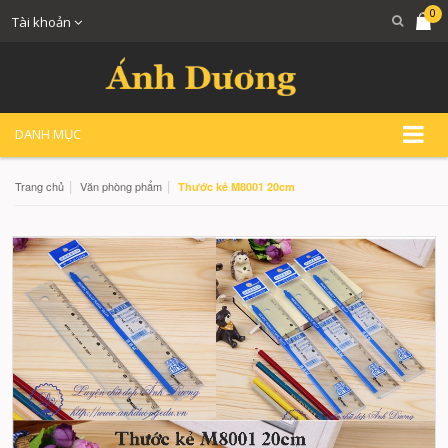
0
Tài khoản
DANH MỤC
|
|
Trang chủ
Văn phòng phẩm
Thước kẻ M8001 20cm